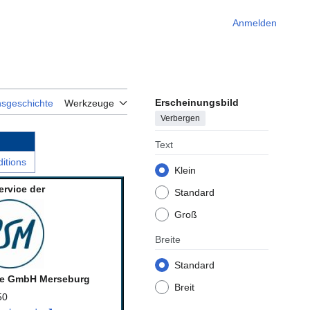
Anmelden
Erscheinungsbild
nsgeschichte
Werkzeuge
Verbergen
Text
itions
Klein
ervice der
Standard
Groß
Breite
Standard
ce GmbH Merseburg
Breit
50