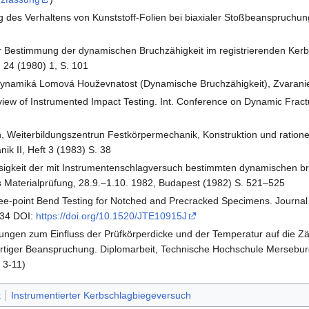
g des Verhaltens von Kunststoff-Folien bei biaxialer Stoßbeanspruchun
r Bestimmung der dynamischen Bruchzähigkeit im registrierenden Ker
 24 (1980) 1, S. 101
Dynamiká Lomová Houževnatost (Dynamische Bruchzähigkeit), Zvaranie
 Review of Instrumented Impact Testing. Int. Conference on Dynamic Fra
 Weiterbildungszentrun Festkörpermechanik, Konstruktion und rationel
k II, Heft 3 (1983) S. 38
lässigkeit der mit Instrumentenschlagversuch bestimmten dynamischen
 Materialprüfung, 28.9.–1.10. 1982, Budapest (1982) S. 521–525
ree-point Bend Testing for Notched and Precracked Specimens. Journal 
–34 DOI:
https://doi.org/10.1520/JTE10915J
ungen zum Einfluss der Prüfkörperdicke und der Temperatur auf die Zä
tiger Beanspruchung. Diplomarbeit, Technische Hochschule Mersebur
 3-11)
k
Instrumentierter Kerbschlagbiegeversuch