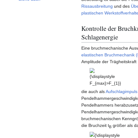
Rissausbreitung
und des
Übe
plastischen Werkstoffverhalt
Kontrolle der Bruchkr
Schlagenergie
Eine bruchmechanische Ausw
elastischen Bruchmechanik 
Amplitude der Trägheitskraft
{\displaystyle
F_{max}>F_{1}}
die auch als
Aufschlagimpuls
Pendelhammergeschwindigke
Pendelhammers herabzusetzen
Pendelhammergeschwindigkeit
bruchmechanischen Kenngröß
die Bruchzeit t
größer als da
B
{\displaystyle