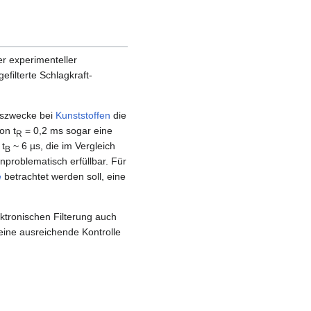
er experimenteller
filterte Schlagkraft-
ngszwecke bei
Kunststoffen
die
on t
= 0,2 ms sogar eine
R
 t
~ 6 µs, die im Vergleich
B
nproblematisch erfüllbar. Für
e
betrachtet werden soll, eine
ktronischen Filterung auch
eine ausreichende Kontrolle