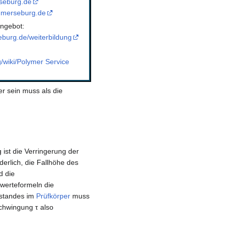
seburg.de
-merseburg.de
ngebot:
burg.de/weiterbildung
g/wiki/Polymer Service
r sein muss als die
 ist die Verringerung der
orderlich, die Fallhöhe des
d die
swerteformeln die
ustandes im
Prüfkörper
muss
schwingung τ also