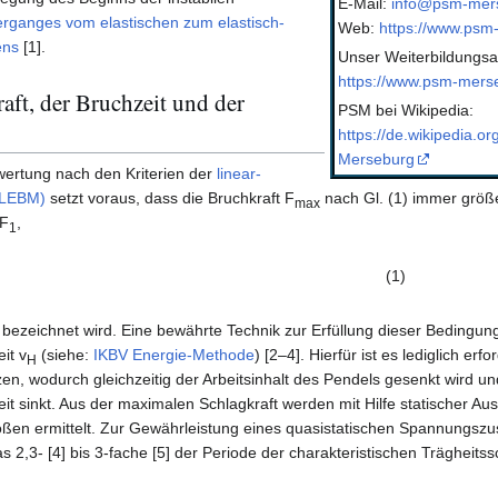
E-Mail:
info@psm-mer
rganges vom elastischen zum elastisch-
Web:
https://www.psm
ens
[1].
Unser Weiterbildungsa
https://www.psm-merse
aft, der Bruchzeit und der
PSM bei Wikipedia:
https://de.wikipedia.or
Merseburg
ertung nach den Kriterien der
linear-
(LEBM)
setzt voraus, dass die Bruchkraft F
nach Gl. (1) immer größe
max
 F
,
1
(1)
bezeichnet wird. Eine bewährte Technik zur Erfüllung dieser Bedingung
it v
(siehe:
IKBV Energie-Methode
) [2‒4]. Hierfür ist es lediglich erf
H
, wodurch gleichzeitig der Arbeitsinhalt des Pendels gesenkt wird un
 sinkt. Aus der maximalen Schlagkraft werden mit Hilfe statischer Au
en ermittelt. Zur Gewährleistung eines quasistatischen Spannungsz
s 2,3- [4] bis 3-fache [5] der Periode der charakteristischen Trägheits