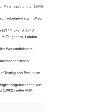
g, Materialprüfung 8 (1966)
bschlagbiegeversuch. Wiss.
 (1977) 5–9, S. 1‒43
cture Toughness, London
ler Werkstoffeinsatz,
 bruchmechanischen
of Testing and Evaluation.
higkeitseigenschaften von
g (1982) (siehe
AMK-