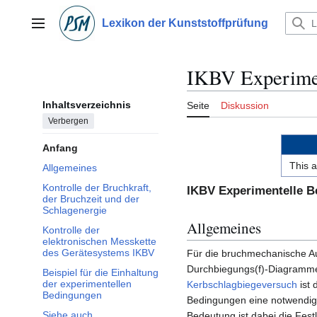
Zum
Inhalt
Lexikon der Kunststoffprüfung
Hauptmenü
springen
IKBV Experime
Inhaltsverzeichnis
Seite
Diskussion
Verbergen
Anfang
This a
Allgemeines
Kontrolle der Bruchkraft,
IKBV Experimentelle 
der Bruchzeit und der
Schlagenergie
Allgemeines
Kontrolle der
elektronischen Messkette
des Gerätesystems IKBV
Für die bruchmechanische Au
Durchbiegungs(f)-Diagram
Beispiel für die Einhaltung
der experimentellen
Kerbschlagbiegeversuch
ist 
Bedingungen
Bedingungen eine notwendig
Siehe auch
Bedeutung ist dabei die Fest