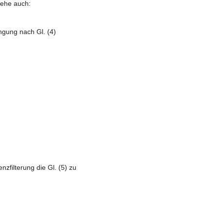
iehe auch:
ngung nach Gl. (4)
nzfilterung die Gl. (5) zu