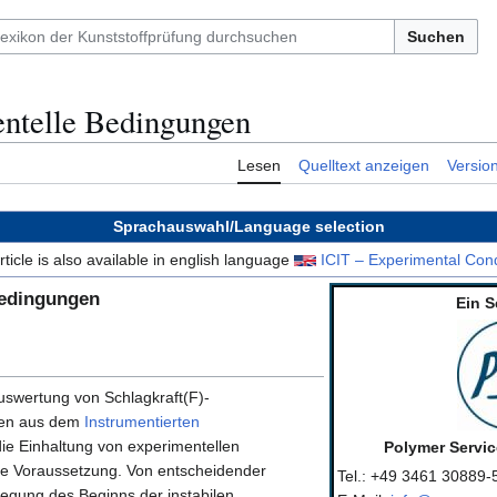
Suchen
ntelle Bedingungen
Lesen
Quelltext anzeigen
Versio
Sprachauswahl/Language selection
rticle is also available in english language
ICIT – Experimental Cond
Bedingungen
Ein S
swertung von Schlagkraft(F)-
men aus dem
Instrumentierten
die Einhaltung von experimentellen
Polymer Servi
e Voraussetzung. Von entscheidender
Tel.: +49 3461 30889-
legung des Beginns der instabilen