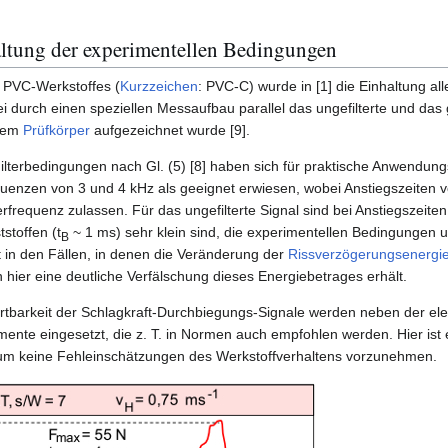
haltung der experimentellen Bedingungen
n PVC-Werkstoffes (
Kurzzeichen
: PVC-C) wurde in [1] die Einhaltung all
 durch einen speziellen Messaufbau parallel das ungefilterte und das ge
inem
Prüfkörper
aufgezeichnet wurde [9].
Filterbedingungen nach Gl. (5) [8] haben sich für praktische Anwendu
quenzen von 3 und 4 kHz als geeignet erwiesen, wobei Anstiegszeiten v
erfrequenz zulassen. Für das ungefilterte Signal sind bei Anstiegszeiten
stoffen (t
~ 1 ms) sehr klein sind, die experimentellen Bedingungen u
B
t in den Fällen, in denen die Veränderung der
Rissverzögerungsenergi
 hier eine deutliche Verfälschung dieses Energiebetrages erhält.
tbarkeit der Schlagkraft-Durchbiegungs-Signale werden neben der ele
te eingesetzt, die z. T. in Normen auch empfohlen werden. Hier ist 
h, um keine Fehleinschätzungen des Werkstoffverhaltens vorzunehmen.