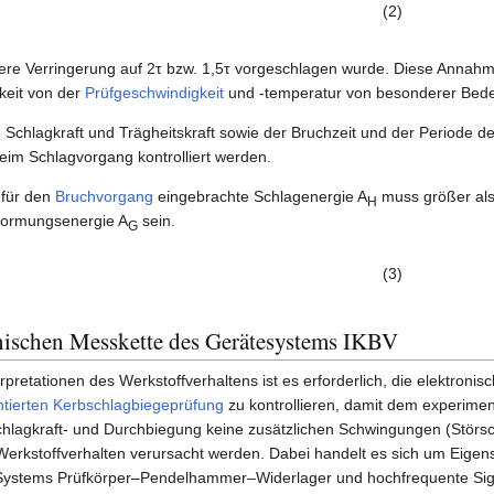
(2)
eitere Verringerung auf 2τ bzw. 1,5τ vorgeschlagen wurde. Diese Annahm
keit von der
Prüfgeschwindigkeit
und -temperatur von besonderer Bed
 Schlagkraft und Trägheitskraft sowie der Bruchzeit und der Periode 
im Schlagvorgang kontrolliert werden.
für den
Bruchvorgang
eingebrachte Schlagenergie A
muss größer als
H
rformungsenergie A
sein.
G
(3)
onischen Messkette des Gerätesystems IKBV
pretationen des Werkstoffverhaltens ist es erforderlich, die elektroni
ntierten Kerbschlagbiegeprüfung
zu kontrollieren, damit dem experiment
agkraft- und Durchbiegung keine zusätzlichen Schwingungen (Störsc
 Werkstoffverhalten verursacht werden. Dabei handelt es sich um Eig
Systems Prüfkörper–Pendelhammer–Widerlager und hochfrequente Si