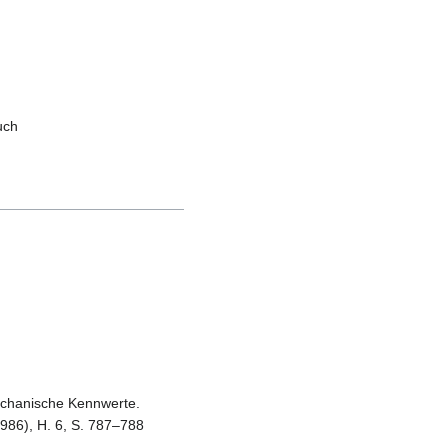
uch
echanische Kennwerte.
1986), H. 6, S. 787‒788