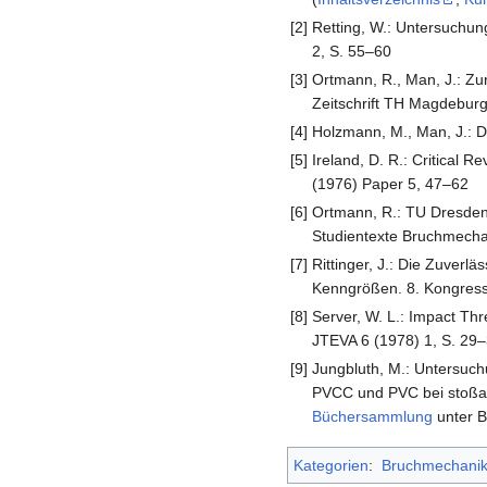
[2]
Retting, W.: Untersuchun
2, S. 55‒60
[3]
Ortmann, R., Man, J.: Zu
Zeitschrift TH Magdeburg
[4]
Holzmann, M., Man, J.: 
[5]
Ireland, D. R.: Critical
(1976) Paper 5, 47–62
[6]
Ortmann, R.: TU Dresden,
Studientexte Bruchmechani
[7]
Rittinger, J.: Die Zuver
Kenngrößen. 8. Kongress
[8]
Server, W. L.: Impact Th
JTEVA 6 (1978) 1, S. 29
[9]
Jungbluth, M.: Untersuch
PVCC und PVC bei stoßar
Büchersammlung
unter B
Kategorien
:
Bruchmechani