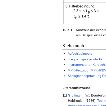
Bild 1
:
Kontrolle der expe
am Beispiel eines c
Siehe auch
Aufschlagimpuls
Frequenzgangkontrolle
Instrumentierter Kerbsch
MPK-Prozedur MPK-IKB
Schlagbeanspruchung Pe
Literaturhinweise
[1]
Grellmann, W.
: Beurteil
Habilitation (1986),
Techn
(
Inhaltsverzeichnis
,
Ku