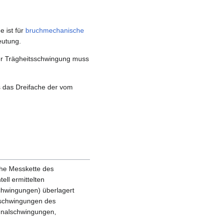
e ist für
bruchmechanische
eutung.
der Trägheitsschwingung muss
 das Dreifache der vom
sche Messkette des
ell ermittelten
hwingungen) überlagert
enschwingungen des
gnalschwingungen,