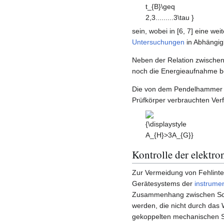
t_{B}\geq
2,3.........3\tau
}
sein, wobei in [6, 7] eine w
Untersuchungen
in Abhängig
Neben der Relation zwischen
noch die Energieaufnahme be
Die von dem Pendelhammer 
Prüfkörper verbrauchten Ve
{\displaystyle
A_{H}>3A_{G}}
Kontrolle der elektr
Zur Vermeidung von Fehlinter
Gerätesystems der
instrume
Zusammenhang zwischen Schl
werden, die nicht durch das
gekoppelten mechanischen 