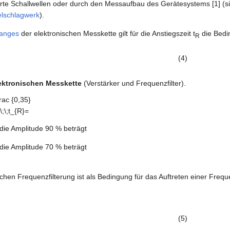
erte Schallwellen oder durch den Messaufbau des Gerätesystems [1] (s
lschlagwerk
).
ganges
der elektronischen Messkette gilt für die Anstiegszeit t
die Bedi
R
(4)
lektronischen Messkette
(Verstärker und Frequenzfilter).
c {0,35}
\;\;\;t_{R}=
die Amplitude 90 % beträgt
die Amplitude 70 % beträgt
chen Frequenzfilterung ist als Bedingung für das Auftreten einer Freque
(5)