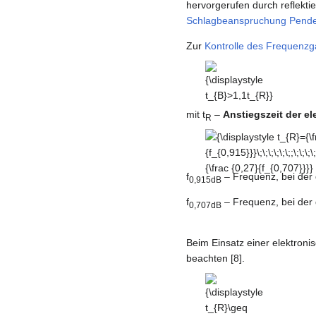
hervorgerufen durch reflekti
Schlagbeanspruchung Pende
Zur
Kontrolle des Frequenz
{\displaystyle
t_{B}>1,1t_{R}}
mit t
‒
Anstiegszeit der e
R
{\displaystyle t_{R}={\fra
{f_{0,915}}}\;\;\;\;\;\;;\;\;\;
{\frac {0,27}{f_{0,707}}}}
f
‒ Frequenz, bei der 
0,915dB
f
‒ Frequenz, bei der 
0,707dB
Beim Einsatz einer elektronis
beachten [8].
{\displaystyle
t_{R}\geq
1,4\tau }