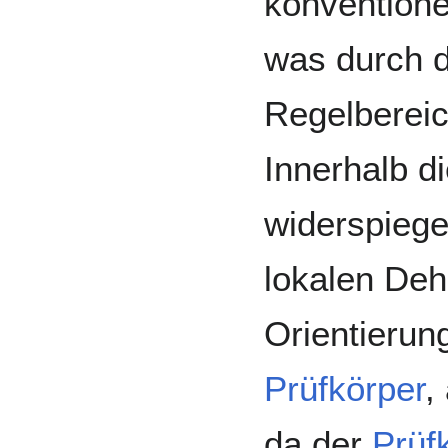
konvention
was durch 
Regelbereic
Innerhalb d
widerspiege
lokalen Deh
Orientierun
Prüfkörper
,
da der
Prüf