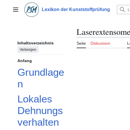
Zum
Inhalt
Lexikon der Kunststoffprüfung
Hauptmenü
springen
Laserextensome
Inhaltsverzeichnis
Seite
Diskussion
L
Verbergen
Anfang
Grundlage
n
Lokales
Dehnungs
verhalten