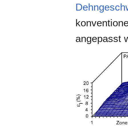
Dehngeschw
konvention
angepasst 