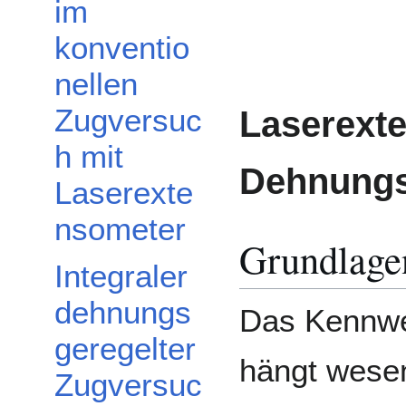
im
konventio
nellen
Zugversuc
Laserexte
h mit
Dehnungs
Laserexte
nsometer
Grundlage
Integraler
dehnungs
Das Kennwe
geregelter
hängt wesen
Zugversuc