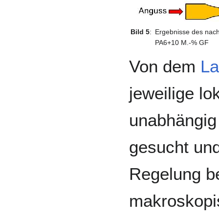
Bild 5
:
Ergebnisse des na
PA6+10 M.-% GF
Von dem
La
jeweilige 
unabhängig 
gesucht und
Regelung b
makroskopi