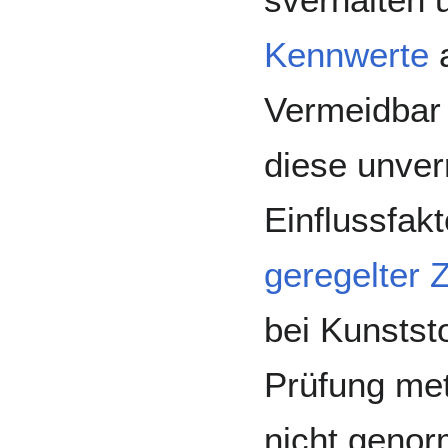
Kennwerte
a
Vermeidbar 
diese unve
Einflussfak
geregelter 
bei Kunstst
Prüfung met
nicht genor