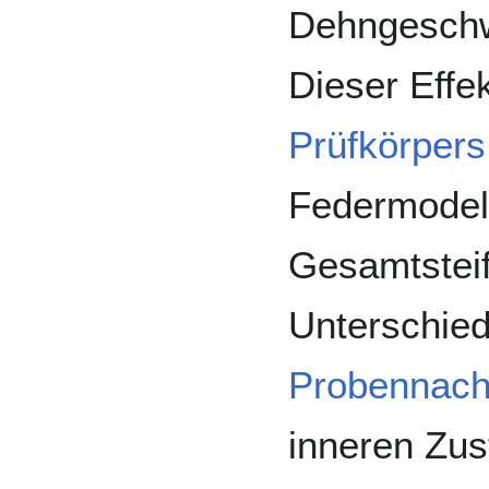
Dehngeschw
Dieser Effek
Prüfkörpers
Federmodell
Gesamtsteif
Unterschiede
Probennachg
inneren Zu