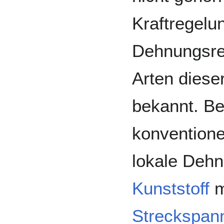
Kraftregelu
Dehnungsre
Arten diese
bekannt. B
konvention
lokale Deh
Kunststoff
m
Streckspan