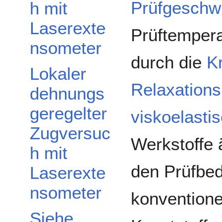
Prüfgeschwi
h mit
Laserexte
Prüftempera
nsometer
durch die
K
Lokaler
Relaxation
dehnungs
geregelter
viskoelasti
Zugversuc
Werkstoffe 
h mit
den Prüfbe
Laserexte
nsometer
konvention
Siehe