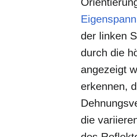
Orientierun
Eigenspann
der linken 
durch die 
angezeigt wi
erkennen, 
Dehnungsver
die variier
des Reflekto