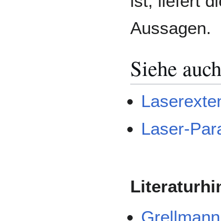
ist, liefert 
Aussagen.
Siehe auc
Laserexte
Laser-Par
Literaturh
Grellmann