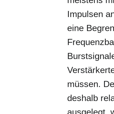
Impulsen an
eine Begre
Frequenzban
Burstsignal
Verstärkert
müssen. De
deshalb rel
ausgelegt, 