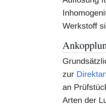
Inhomogenit
Werkstoff s
Ankopplu
Grundsätzli
zur
Direkta
an Prüfstüc
Arten der L