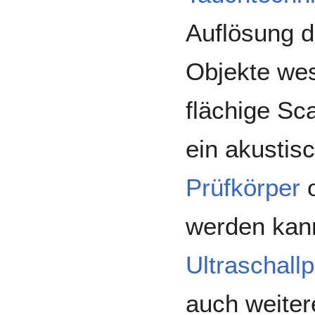
Auflösung 
Objekte wes
flächige Sc
ein akusti
Prüfkörper
o
werden kan
Ultraschall
auch weiter