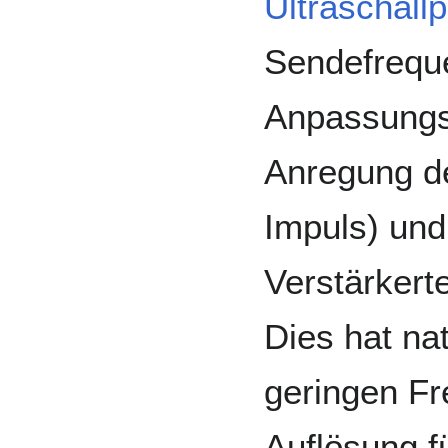
Ultraschall
Sendefreque
Anpassungss
Anregung d
Impuls) und
Verstärkert
Dies hat nat
geringen Fr
Auflösung f