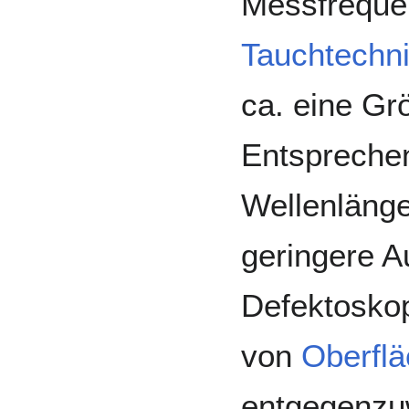
Messfreque
Tauchtechni
ca. eine G
Entspreche
Wellenlänge 
geringere A
Defektoskop
von
Oberfl
entgegenzuw