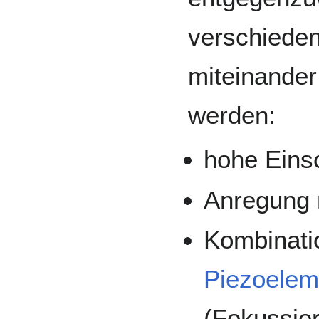
verschieden
miteinander
werden:
hohe Einsc
Anregung 
Kombinati
Piezoelem
(Fokussie