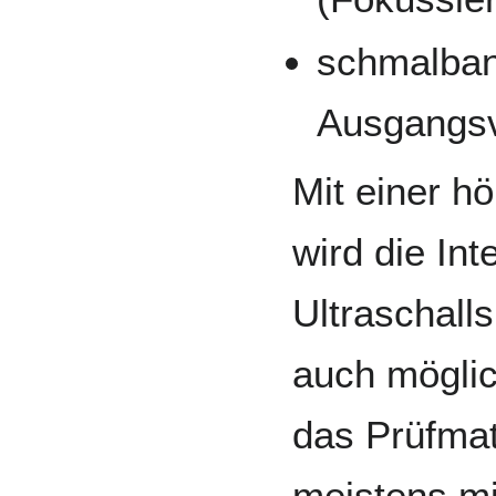
schmalban
Ausgangsv
Mit einer h
wird die Int
Ultraschall
auch möglich
das Prüfmat
meistens mi