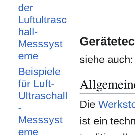
der
Luftultrasc
hall-
Gerätetec
Messsyst
eme
siehe auch
Beispiele
Allgemein
für Luft-
Ultraschall
Die
Werksto
-
Messsyst
ist ein tech
eme