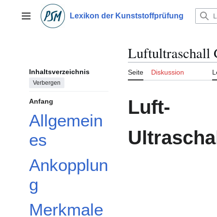
Zum
Inhalt
Lexikon der Kunststoffprüfung
Hauptmenü
springen
Luftultraschall
Inhaltsverzeichnis
Seite
Diskussion
L
Verbergen
Luft-
Anfang
Allgemein
Ultraschal
es
Ankopplun
g
Merkmale