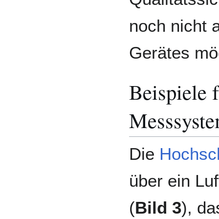
noch nicht 
Gerätes mög
Beispiele f
Messsyst
Die
Hochsc
über ein Lu
(
Bild 3
), d