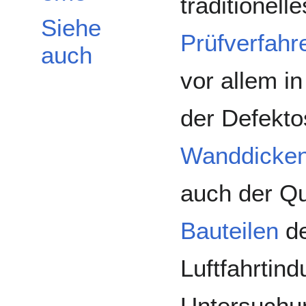
traditionell
Siehe
Prüfverfahr
auch
vor allem i
der Defekto
Wanddicken
auch der Qu
Bauteilen
de
Luftfahrtind
Untersuchu