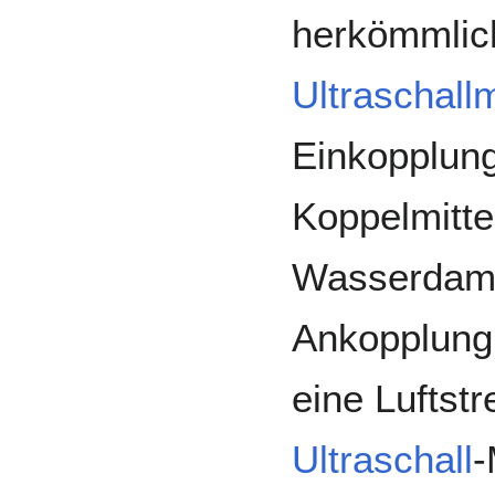
herkömmlic
Ultraschall
Einkopplung
Koppelmitte
Wasserdampf
Ankopplung 
eine Luftst
Ultraschall
­