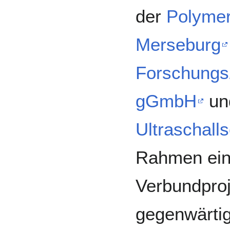
der
Polyme
Merseburg
Forschungsz
gGmbH
un
Ultraschall
Rahmen ei
Verbundproj
gegenwärtig