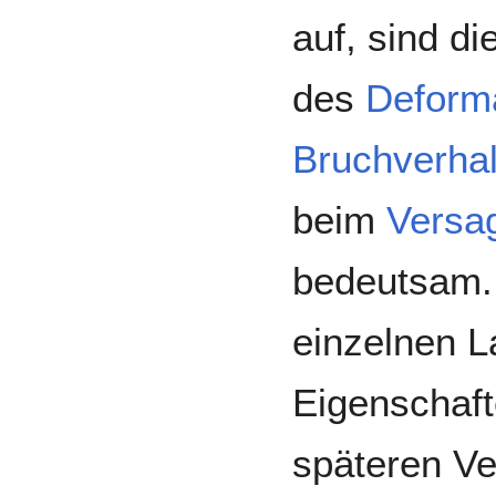
auf, sind di
des
Deform
Bruchverha
beim
Versa
bedeutsam. 
einzelnen L
Eigenschaft
späteren V