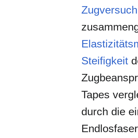
Zugversuch
zusammenge
Elastizität
Steifigkeit
d
Zugbeanspr
Tapes vergl
durch die e
Endlosfase