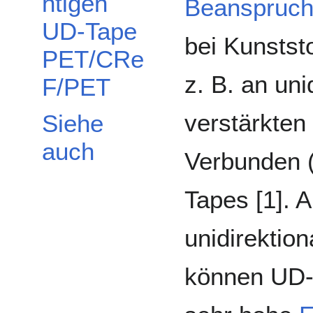
htigen
Beanspruc
UD-Tape
bei Kunstst
PET/CRe
z. B. an uni
F/PET
verstärkten
Siehe
auch
Verbunden 
Tapes [1]. 
unidirektio
können UD-