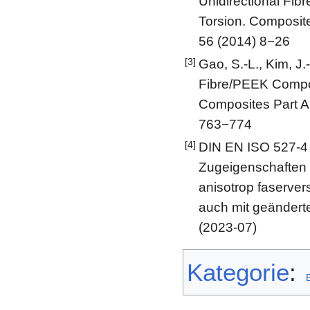
Unidirectional Fib
Torsion. Composit
56 (2014) 8−26
[3]
Gao, S.-L., Kim, J
Fibre/PEEK Composi
Composites Part A
763−774
[4]
DIN EN ISO 527-4 
Zugeigenschaften –
anisotrop faserver
auch mit geändert
(2023-07)
Kategorie
: