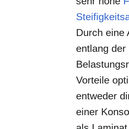
sehr hohe
F
Steifigkeit
Durch eine 
entlang der
Belastungsr
Vorteile op
entweder di
einer Konso
als Laminat