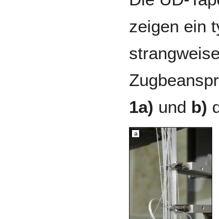
zeigen ein 
strangweise
Zugbeanspru
1a)
und
b)
d