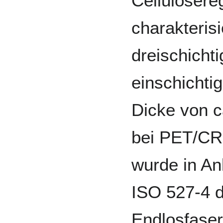
Cellulosere
charakterisi
dreischicht
einschichti
Dicke von 
bei PET/CR
wurde in An
ISO 527-4 d
Endlosfasern