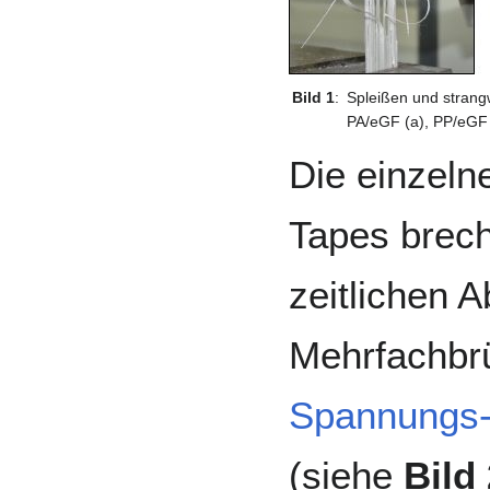
Bild 1
:
Spleißen und strang
PA/eGF (a), PP/eGF 
Die einzeln
Tapes brech
zeitlichen A
Mehrfachbrü
Spannungs
(siehe
Bild