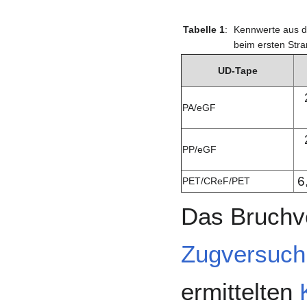
Tabelle 1
:
Kennwerte aus 
beim ersten Str
UD-Tape
PA/eGF
PP/eGF
6
PET/CReF/PET
Das Bruchv
Zugversuch
ermittelten