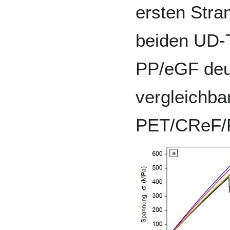
ersten Stra
beiden UD-
PP/eGF deut
vergleichb
PET/CReF/