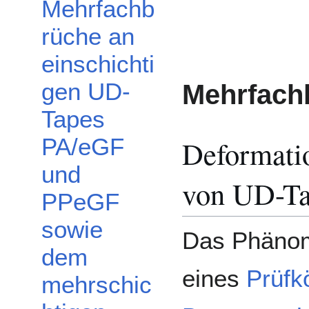
Mehrfachb
rüche an
einschichti
gen UD-
Mehrfach
Tapes
PA/eGF
Deformati
und
von UD-Ta
PPeGF
sowie
Das Phänom
dem
eines
Prüfk
mehrschic