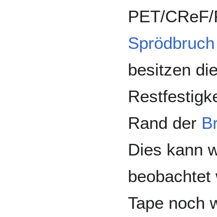
PET/CReF/
Sprödbruch
besitzen di
Restfestigk
Rand der
B
Dies kann 
beobachtet
Tape noch w