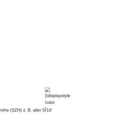
{\displaystyle
\cdot }
-
öhe (SZH) z. B. aller 5
10