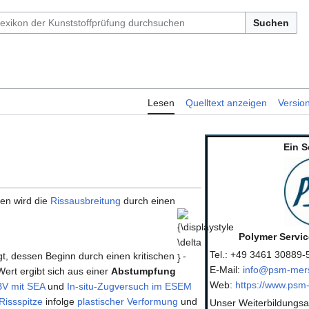
Suchen
Lesen
Quelltext anzeigen
Versio
Ein S
ten wird die
Rissausbreitung
durch einen
{\displaystyle
\delta }
Polymer Servi
Tel.: +49 3461 30889-
ägt, dessen Beginn durch einen kritischen
-
E-Mail:
info@psm-mer
Wert ergibt sich aus einer
Abstumpfung
Web:
https://www.psm
BV mit SEA
und
In-situ-Zugversuch im ESEM
Rissspitze
infolge
plastischer Verformung
und
Unser Weiterbildungsa