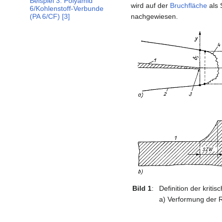
Beispiel 3: Polyamid
wird auf der
Bruchfläche
als 
6/Kohlenstoff-Verbunde
nachgewiesen.
(PA 6/CF) [3]
Bild 1
:
Definition der kriti
a) Verformung der R