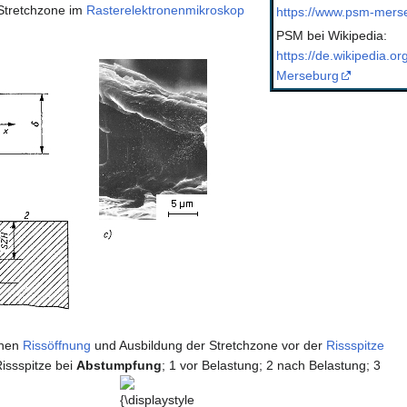
Stretchzone im
Rasterelektronenmikroskop
https://www.psm-merse
PSM bei Wikipedia:
https://de.wikipedia.or
Merseburg
schen
Rissöffnung
und Ausbildung der Stretchzone vor der
Rissspitze
issspitze bei
Abstumpfung
; 1 vor Belastung; 2 nach Belastung; 3
{\displaystyle
\delta }