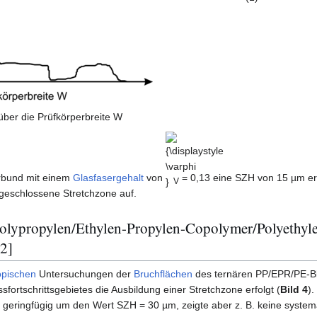
über die Prüfkörperbreite W
{\displaystyle
\varphi }
rbund mit einem
Glasfasergehalt
von
= 0,13 eine SZH von 15 µm erm
V
e geschlossene Stretchzone auf.
 Polypropylen/Ethylen-Propylen-Copolymer/Polyethyl
2]
opischen
Untersuchungen der
Bruchflächen
des ternären PP/EPR/PE-
fortschrittsgebietes die Ausbildung einer Stretchzone erfolgt (
Bild 4
).
geringfügig um den Wert SZH = 30 µm, zeigte aber z. B. keine system