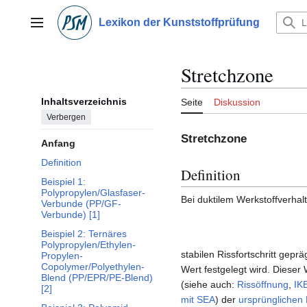
Zum
Inhalt
Lexikon der Kunststoffprüfung
Hauptmenü
springen
Stretchzone
Inhaltsverzeichnis
Seite
Diskussion
Verbergen
Stretchzone
Anfang
Definition
Definition
Beispiel 1:
Polypropylen/Glasfaser-
Bei duktilem Werkstoffverhal
Verbunde (PP/GF-
Verbunde) [1]
Beispiel 2: Ternäres
Polypropylen/Ethylen-
stabilen Rissfortschritt gepr
Propylen-
Copolymer/Polyethylen-
Wert festgelegt wird. Dieser 
Blend (PP/EPR/PE-Blend)
(siehe auch:
Rissöffnung
,
IK
[2]
mit SEA
) der
ursprünglichen 