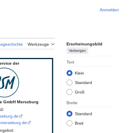
Anmelden
Erscheinungsbild
nsgeschichte
Werkzeuge
Verbergen
Text
ervice der
Klein
Standard
Groß
ce GmbH Merseburg
Breite
50
Standard
seburg.de
-merseburg.de
Breit
ngebot: