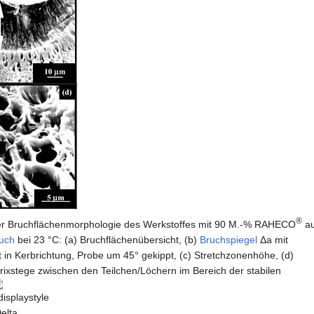
®
 Bruchflächenmorphologie des Werkstoffes mit 90 M.-% RAHECO
a
uch
bei 23 °C: (a) Bruchflächenübersicht, (b)
Bruchspiegel
Δa mit
t in Kerbrichtung, Probe um 45° gekippt, (c) Stretchzonenhöhe, (d)
atrixstege zwischen den Teilchen/Löchern im Bereich der stabilen
displaystyle
elta }