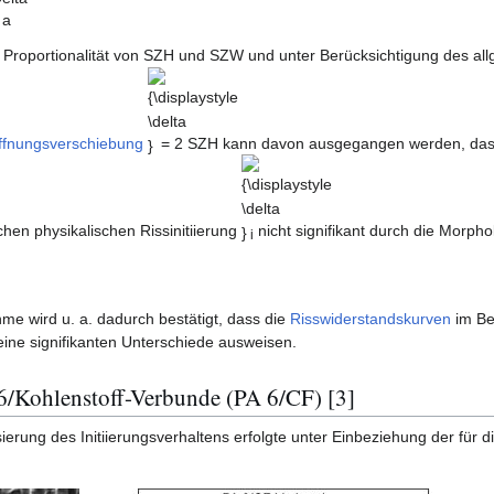
a
r Proportionalität von SZH und SZW und unter Berücksichtigung des
{\displaystyle
\delta }
ffnungsverschiebung
= 2 SZH kann davon ausgegangen werden, dass
{\displaystyle
\delta }
chen physikalischen Rissinitiierung
nicht signifikant durch die Morph
i
hme wird u. a. dadurch bestätigt, dass die
Risswiderstandskurven
im Be
keine signifikanten Unterschiede ausweisen.
 6/Kohlenstoff-Verbunde (PA 6/CF) [3]
ierung des Initiierungsverhaltens erfolgte unter Einbeziehung der für 