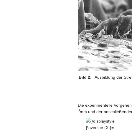
Bild 2
:
Ausbildung der Str
Die experimentelle Vorgehen
3
mm und der anschließenden 
{\displaystyle
{\overline {X}}=