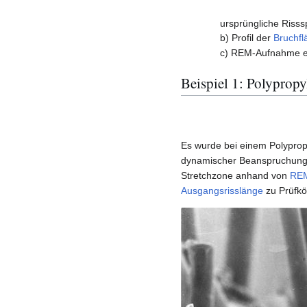
ursprüngliche Risssp
b) Profil der
Bruchfl
c) REM-Aufnahme ei
Beispiel 1: Polyprop
Es wurde bei einem Polyprop
dynamischer Beanspruchung
Stretchzone anhand von
RE
Ausgangsrisslänge
zu Prüfkö