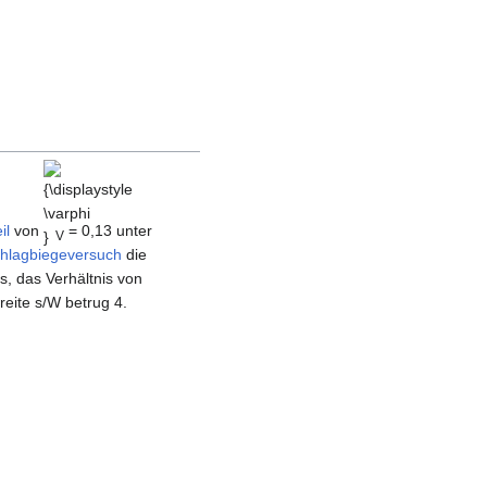
{\displaystyle
\varphi }
il
von
= 0,13 unter
V
chlagbiegeversuch
die
s, das Verhältnis von
eite s/W betrug 4.