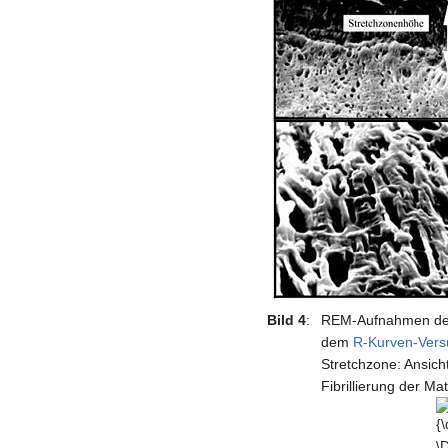
Bild 4
:
REM-Aufnahmen der
dem
R-Kurven-Vers
Stretchzone: Ansich
Fibrillierung der M
{\
\D