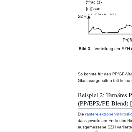
{\frac {1}
{n}}\sum
_{v=1}^{n}x_{v}}
Bild 3
:
Verteilung der SZH 
So konnte für den PP/GF-Ve
Glasfasergehalten tritt kein
Beispiel 2: Ternäres
(PP/EPR/PE-Blend) [
Die
rasterelektronenmikrosk
dass jeweils am Ende des Riss
ausgemessene SZH variierte 
®