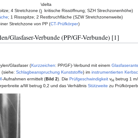
itze; 4 Stretchzone (
kritische Rissöffnung; SZH Strechzonenhöhe)
äche
; 1 Rissspitze; 2 Restbruchfläche (SZW Stretchzonenweite)
ner Stretchzone von PP (
CT-Prüfkörper
)
ylen/Glasfaser-Verbunde (PP/GF-Verbunde) [1]
ylen/Glasfaser (
Kurzzeichen
: PP/GF)-Verbund mit einem
Glasfaserante
 (siehe:
Schlagbeanspruchung Kunststoffe
) im
instrumentierten Kerbs
M
-Aufnahmen ermittelt (
Bild 2
). Die
Prüfgeschwindigkeit
v
betrug 1 m/
H
rperbreite a/W betrug 0,2 und das Verhältnis
Stützweite
zu Prüfkörperbr