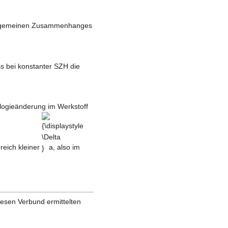
 allgemeinen Zusammenhanges
 bei konstanter SZH die
ologieänderung im Werkstoff
{\displaystyle
\Delta }
reich kleiner
a, also im
diesen Verbund ermittelten