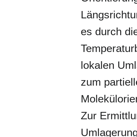
Längsricht
es durch di
Temperatur
lokalen Um
zum partiel
Molekülorie
Zur Ermittlu
Umlagerung