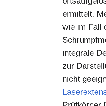
ortsaufgelö
ermittelt. 
wie im Fall
Schrumpfme
integrale 
zur Darstel
nicht geeign
Laserexten
Prüfkörper 