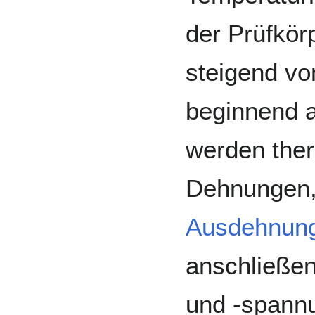
der Prüfkör
steigend v
beginnend a
werden the
Dehnungen,
Ausdehnung
anschließe
und -spannu