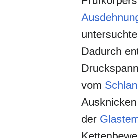
Prüfkörpers
Ausdehnung
untersuchte
Dadurch ent
Druckspannu
vom
Schlan
Ausknicken 
der
Glastem
Kettenbeweg