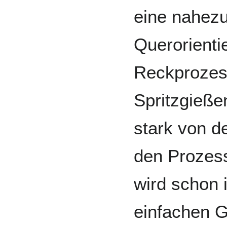
eine nahezu
Querorienti
Reckprozes
Spritzgieße
stark von d
den Prozes
wird schon 
einfachen G