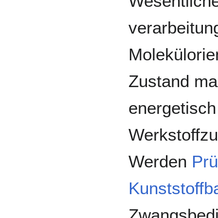
Wesentliche
verarbeitun
Molekülorie
Zustand max
energetisch
Werkstoffzu
Werden
Prü
Kunststoffba
Zwangsbedi