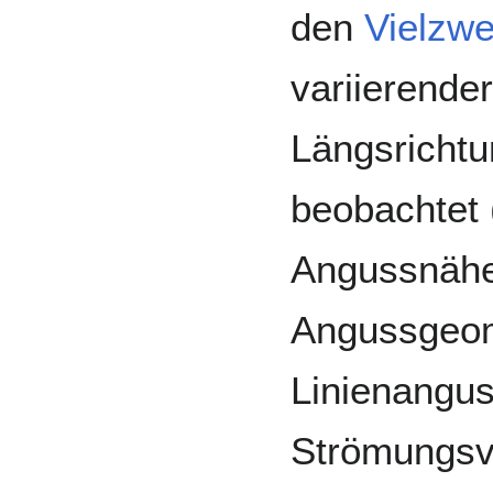
den
Vielzwe
variierende
Längsrichtu
beobachtet 
Angussnähe t
Angussgeom
Linienangus
Strömungsve