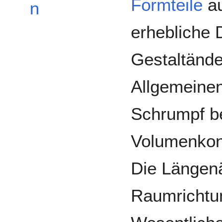
Formteile
a
n
erhebliche 
Gestaltände
Allgemeine
Schrumpf be
Volumenkons
Die Längenä
Raumrichtu