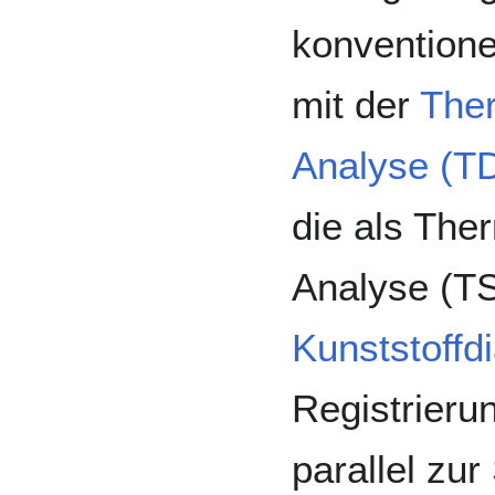
konvention
mit der
The
Analyse (T
die als Th
Analyse (T
Kunststoffd
Registrieru
parallel zu