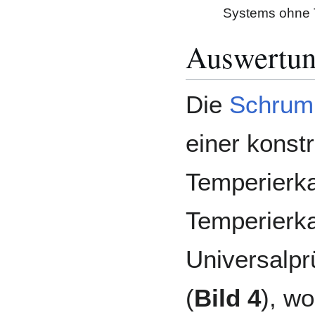
Systems ohne 
Auswertun
Die
Schrum
einer konst
Temperierk
Temperierka
Universalpr
(
Bild 4
), w