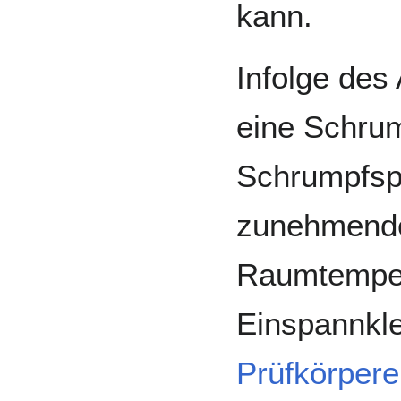
kann.
Infolge des
eine Schrum
Schrumpfs
zunehmender
Raumtempera
Einspannkl
Prüfkörper