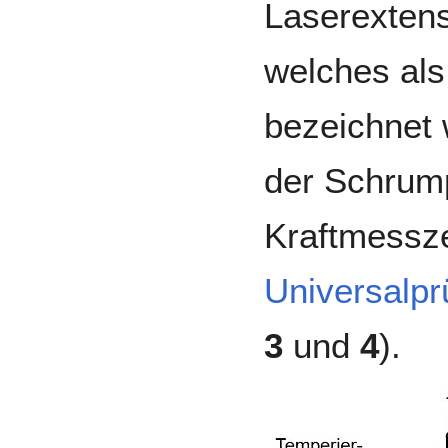
Laserextens
welches al
bezeichnet 
der Schrump
Kraftmessze
Universalp
3
und
4
).