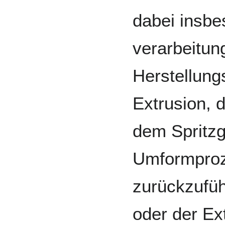
dabei insbe
verarbeitun
Herstellung
Extrusion, 
dem Spritz
Umformproz
zurückzufüh
oder der Ext