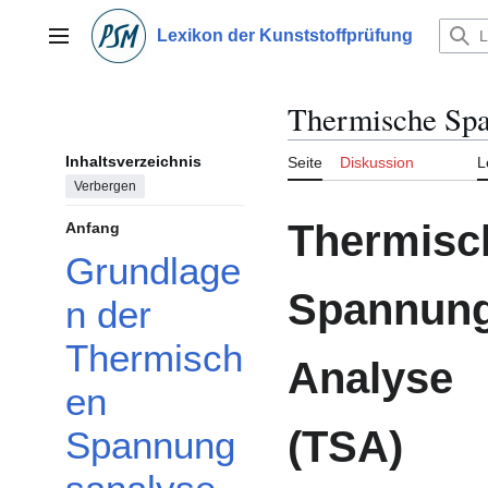
Zum
Inhalt
Lexikon der Kunststoffprüfung
Hauptmenü
springen
Thermische Sp
Inhaltsverzeichnis
Seite
Diskussion
L
Verbergen
Thermisc
Anfang
Grundlage
Spannung
n der
Thermisch
Analyse
en
(TSA)
Spannung