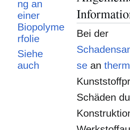
ng an
Informati
einer
Biopolyme
Bei der
rfolie
Schadensan
Siehe
se
an
therm
auch
Kunststoffp
Schäden dur
Konstruktio
Werkstoffa