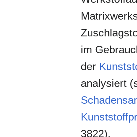
Matrixwerks
Zuschlagsto
im Gebrauch
der
Kunstst
analysiert 
Schadensan
Kunststoffp
3822).