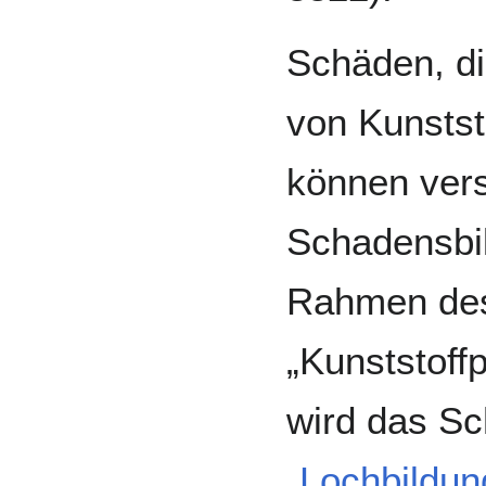
Schäden, d
von Kunstst
können vers
Schadensbil
Rahmen des
„Kunststoff
wird das S
„
Lochbildun