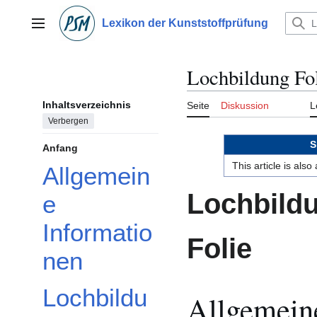
Zum
Inhalt
Lexikon der Kunststoffprüfung
Hauptmenü
springen
Lochbildung Fo
Inhaltsverzeichnis
Seite
Diskussion
L
Verbergen
S
Anfang
This article is als
Allgemein
Lochbild
e
Informatio
Folie
nen
Lochbildu
Allgemein