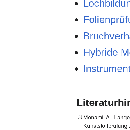
Lochbildun
Folienprü
Bruchverh
Hybride M
Instrument
Literaturh
[1]
Monami, A., Langer
Kunststoffprüfung 