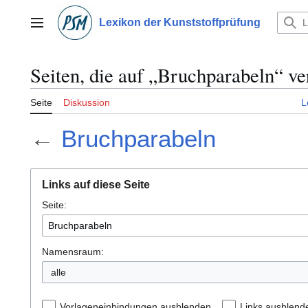
Zum
Inhalt
Lexikon der Kunststoffprüfung
Hauptmenü
springen
Seiten, die auf „Bruchparabeln“ ve
Seite
Diskussion
L
←
Bruchparabeln
Links auf diese Seite
Seite:
Namensraum:
alle
Vorlageneinbindungen ausblenden
Links ausblend