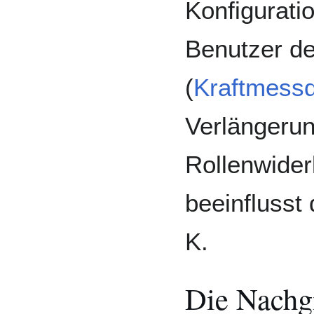
Konfigurati
Benutzer d
(
Kraftmess
Verlängeru
Rollenwider
beeinflusst
K.
Die Nachgi