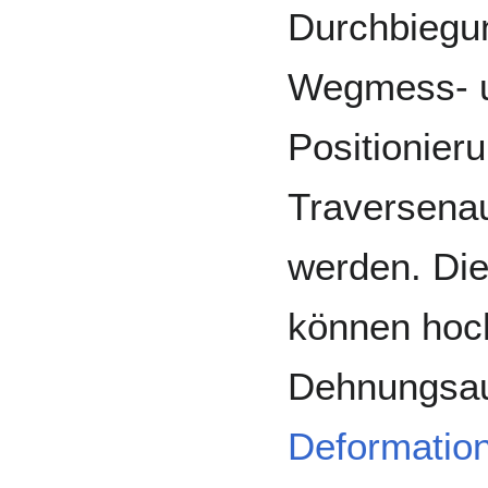
Durchbiegun
Wegmess- 
Positionier
Traversenau
werden. Die
können hoc
Dehnungsau
Deformatio