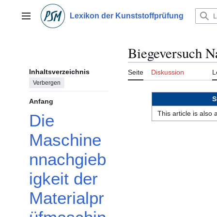
Zum
Inhalt
Lexikon der Kunststoffprüfung
Hauptmenü
springen
Biegeversuch N
Inhaltsverzeichnis
Seite
Diskussion
L
Verbergen
S
Anfang
This article is also
Die
Maschine
nnachgieb
igkeit der
Materialpr