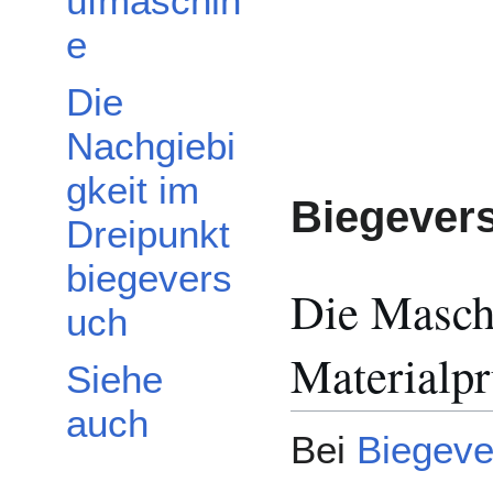
üfmaschin
e
Die
Nachgiebi
gkeit im
Biegevers
Dreipunkt
biegevers
Die Masch
uch
Materialp
Siehe
auch
Bei
Biegev