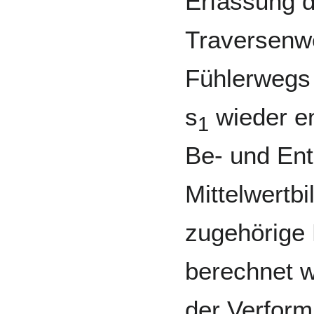
Erfassung 
Traversenw
Fühlerwegs
s
wieder en
1
Be- und Ent
Mittelwertb
zugehörige 
berechnet w
der Verform