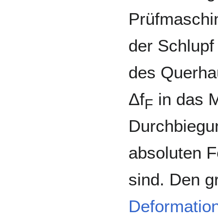
Prüfmaschin
der Schlupf
des Querhau
Δf
in das M
F
Durchbiegun
absoluten Fe
sind. Den gr
Deformatio