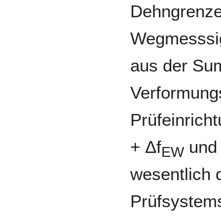
Dehngrenzen
Wegmesssig
aus der Su
Verformungs
Prüfeinrich
+ Δf
und 
EW
wesentlich 
Prüfsystem