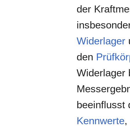
der Kraftm
insbesonder
Widerlager
den
Prüfkör
Widerlager
Messergebn
beeinflusst 
Kennwerte
,