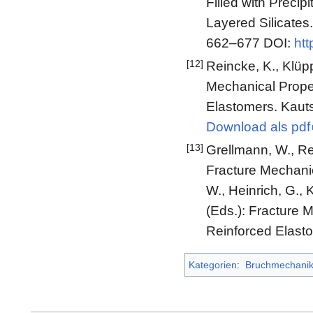
Filled with Precip
Layered Silicate
662‒677 DOI:
htt
[12]
Reincke, K., Klüpp
Mechanical Proper
Elastomers. Kaut
Download als pdf
[13]
Grellmann, W., Re
Fracture Mechanic
W., Heinrich, G., K
(Eds.): Fracture 
Reinforced Elasto
Kategorien
:
Bruchmechani