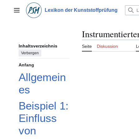
Zum
Inhalt
Lexikon der Kunststoffprüfung
Hauptmenü
springen
Instrumentierte
Inhaltsverzeichnis
Seite
Diskussion
L
Verbergen
Anfang
Allgemein
es
Beispiel 1:
Einfluss
von