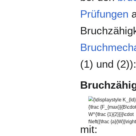
Prüfungen
a
Bruchzähigk
Bruchmech
(1) und (2))
Bruchzähig
{\displaystyle
K_{Id}={\frac
{F_{max}}
{B\cdot
mit:
W^{\frac {1}
{2}}}}\cdot