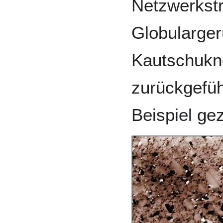
Netzwerkst
Globularge
Kautschukn
zurückgefüh
Beispiel gez