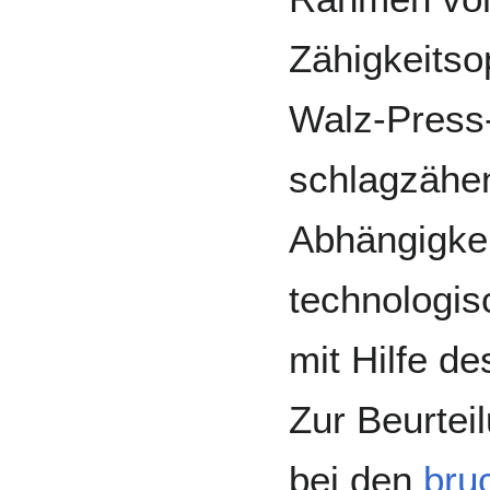
Zähigkeitso
Walz-Press-
schlagzähe
Abhängigke
technologis
mit Hilfe d
Zur Beurtei
bei den
bru