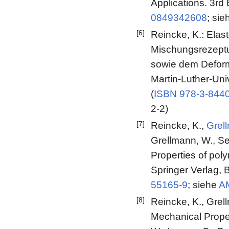
Applications. 3rd
0849342608
; si
[6]
Reincke, K.: Ela
Mischungsrezeptu
sowie dem Deforma
Martin-Luther-Uni
(
ISBN 978-3-844
2-2)
[7]
Reincke, K.,
Grel
Grellmann, W., S
Properties of pol
Springer Verlag, B
55165-9
; siehe
A
[8]
Reincke, K., Grel
Mechanical Proper