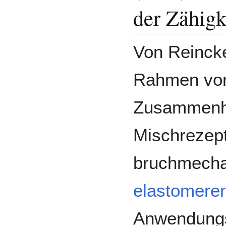
der Zähigk
Von Reinck
Rahmen vo
Zusammenh
Mischrezept
bruchmecha
elastomerer
Anwendungs