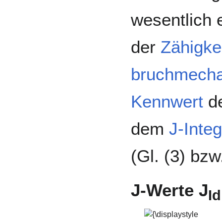
wesentlich 
der
Zähigke
bruchmecha
Kennwert
de
dem
J-Inte
(Gl. (3) bzw.
J-Werte J
Id
{\displaystyle