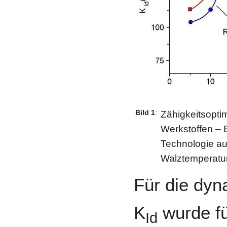
Bild 1
:
Zähigkeitsopti
Werkstoffen – E
Technologie au
Walztemperatu
Für die dyn
K
wurde fü
Id