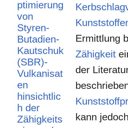
ptimierung
Kerbschlag
von
Kunststoffe
Styren-
Ermittlung 
Butadien-
Kautschuk
Zähigkeit
ei
(SBR)-
der Literatur
Vulkanisat
en
beschriebe
hinsichtlic
Kunststoffp
h der
kann jedoch 
Zähigkeits