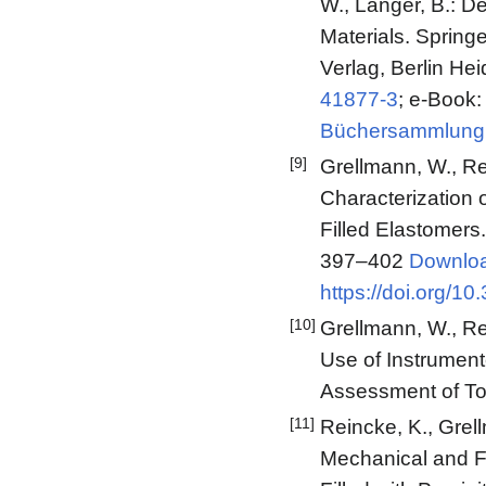
W., Langer, B.: D
Materials. Spring
Verlag, Berlin He
41877-3
; e-Book
Büchersammlung
[9]
Grellmann, W., Re
Characterization 
Filled Elastomers
397‒402
Downloa
https://doi.org/1
[10]
Grellmann, W., Re
Use of Instrument
Assessment of To
[11]
Reincke, K., Grel
Mechanical and F