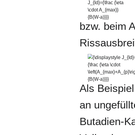
J_{Id}={\frac
{\eta \cdot
A_{max}}
{B(W-a)}}}
bzw. beim A
Rissausbrei
{\displaystyle J_{Id}={\fr
{\eta \cdot
\left(A_{max}+A_{p}\right
{B(W-a)}}}
Als Beispie
an ungefüllt
Butadien-K