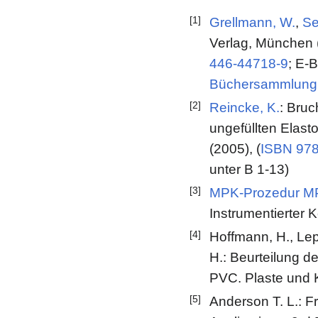
[1]
Grellmann, W.
,
Se
Verlag, München (
446-44718-9
; E-
Büchersammlung
[2]
Reincke, K.
: Bru
ungefüllten Elast
(2005), (
ISBN 978
unter B 1-13)
[3]
MPK-Prozedur MP
Instrumentierter
[4]
Hoffmann, H., Lep
H.: Beurteilung 
PVC. Plaste und 
[5]
Anderson T. L.: 