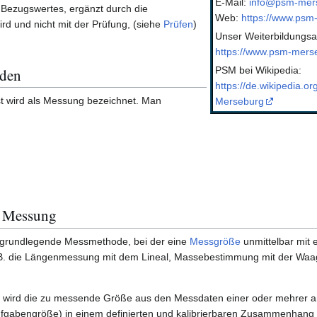
E-Mail:
info@psm-mer
r Bezugswertes, ergänzt durch die
Web:
https://www.psm
wird und nicht mit der Prüfung, (siehe
Prüfen
)
Unser Weiterbildungsa
https://www.psm-merse
PSM bei Wikipedia:
oden
https://de.wikipedia.or
bst wird als Messung bezeichnet. Man
Merseburg
e Messung
e grundlegende Messmethode, bei der eine
Messgröße
unmittelbar mit 
. B. die Längenmessung mit dem Lineal, Massebestimmung mit der Wa
wird die zu messende Größe aus den Messdaten einer oder mehrer and
fgabengröße) in einem definierten und kalibrierbaren Zusammenhang 