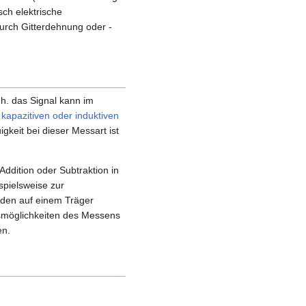
sch elektrische
urch Gitterdehnung oder -
 h. das Signal kann im
t
kapazitiven oder induktiven
eit bei dieser Messart ist
ddition oder Subtraktion in
spielsweise zur
den auf einem Träger
ngsmöglichkeiten des Messens
en.