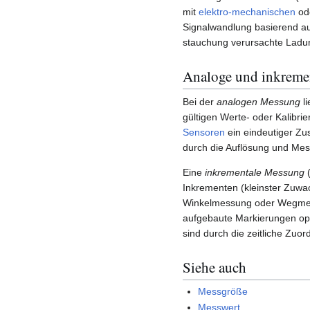
mit
elektro-mechanischen
od
Signalwandlung basierend a
stauchung verursachte Ladu
Analoge und inkreme
Bei der
analogen Messung
li
gültigen Werte- oder Kalibri
Sensoren
ein eindeutiger Z
durch die Auflösung und Mess
Eine
inkrementale Messung
(
Inkrementen (kleinster Zuwa
Winkelmessung oder Wegmes
aufgebaute Markierungen opti
sind durch die zeitliche Zuo
Siehe auch
Messgröße
Messwert