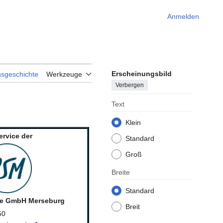
Anmelden
Erscheinungsbild
nsgeschichte
Werkzeuge
Verbergen
Text
Klein
ervice der
Standard
Groß
Breite
Standard
ce GmbH Merseburg
Breit
50