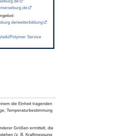
seburg.de
-merseburg.de
ngebot:
burg.de/weiterbildung
g/wiki/Polymer Service
einem die Einheit tragenden
age, Temperaturbestimmung
erer Größen ermittelt, die
stehen (z. B. Kraftmessung