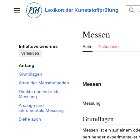
Zum
Inhalt
Lexikon der Kunststoffprüfung
Hauptmenü
springen
Messen
Inhaltsverzeichnis
Seite
Diskussion
Verbergen
Anfang
Grundlagen
Arten der Messmethoden
Messen
Direkte und indirekte
Messung
Messung
Analoge und
inkrementale Messung
Grundlagen
Siehe auch
Messen ist ein auf einem ode
beruhender experimenteller 