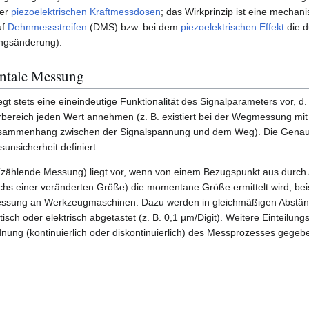
er
piezoelektrischen Kraftmessdosen
; das Wirkprinzip ist eine mechani
uf
Dehnmessstreifen
(DMS) bzw. bei dem
piezoelektrischen Effekt
die d
ngsänderung).
ntale Messung
egt stets eine eineindeutige Funktionalität des Signalparameters vor, d.
erbereich jeden Wert annehmen (z. B. existiert bei der Wegmessung mi
usammenhang zwischen der Signalspannung und dem Weg). Die Genauigk
unsicherheit definiert.
zählende Messung) liegt vor, wenn von einem Bezugspunkt aus durch A
chs einer veränderten Größe) die momentane Größe ermittelt wird, bei
sung an Werkzeugmaschinen. Dazu werden in gleichmäßigen Abstän
sch oder elektrisch abgetastet (z. B. 0,1 µm/Digit). Weitere Einteilu
rdnung (kontinuierlich oder diskontinuierlich) des Messprozesses gegeb