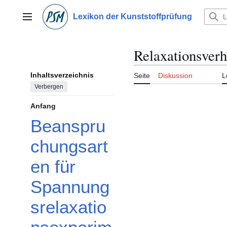
Zum
Inhalt
Lexikon der Kunststoffprüfung
Hauptmenü
springen
Relaxationsverh
Inhaltsverzeichnis
Seite
Diskussion
L
Verbergen
Anfang
Beanspru
chungsart
en für
Spannung
srelaxatio