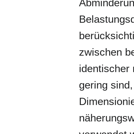
Abminderun
Belastungsd
berücksicht
zwischen b
identischer
gering sind
Dimensioni
näherungsw