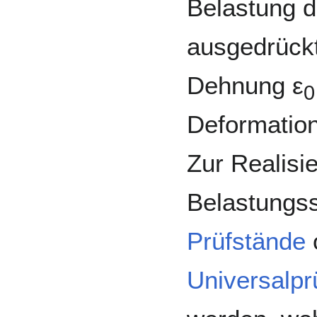
Belastung 
ausgedrückt
Dehnung ε
0
Deformation
Zur Realisi
Belastungs
Prüfstände
Universalp