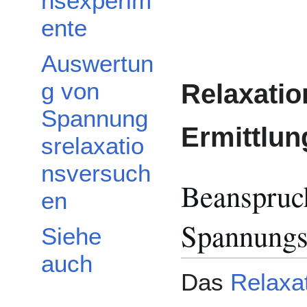
nsexperim
ente
Auswertun
g von
Relaxatio
Spannung
Ermittlun
srelaxatio
nsversuch
Beanspruc
en
Spannungs
Siehe
auch
Das
Relaxa