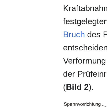
Kraftabnah
festgelegte
Bruch
des P
entscheiden
Verformung 
der Prüfeinr
(
Bild 2
).