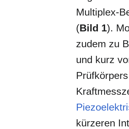
Multiplex-B
(
Bild 1
). M
zudem zu B
und kurz v
Prüfkörpers
Kraftmessze
Piezoelektr
kürzeren Int