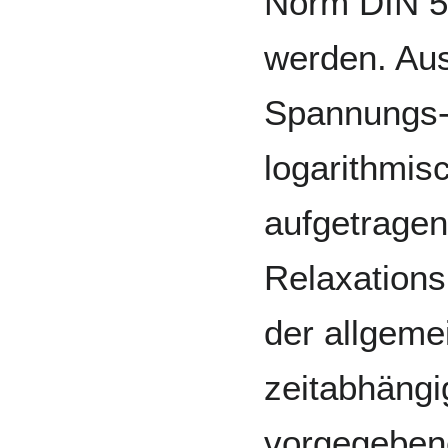
Norm DIN 53
werden. Aus 
Spannungs-L
logarithmi
aufgetragen
Relaxation
der allgeme
zeitabhäng
vorgegeben