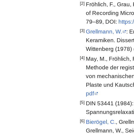
[2]
Fröhlich, F., Grau, 
of Recording Micro
79–89, DOI:
https
[3]
Grellmann, W.
: E
Keramiken. Disserta
Wittenberg (1978) 
[4]
May, M., Fröhlich,
Methode der regist
von mechanischen 
Plaste und Kautsc
pdf
[5]
DIN 53441 (1984):
Spannungsrelaxat
[6]
Bierögel, C.
, Grell
Grellmann, W., Sei