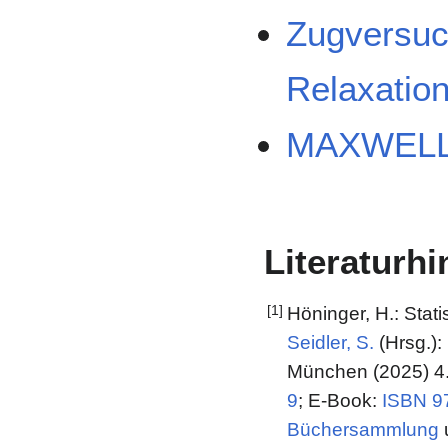
Zugversuc
Relaxatio
MAXWELL
Literaturh
[1]
Höninger, H.: Stat
Seidler, S.
(Hrsg.):
München (2025) 4.
9
; E-Book:
ISBN 9
Büchersammlung
u