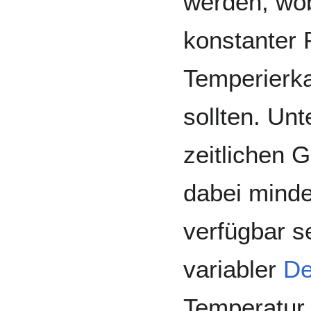
werden, wob
konstanter 
Temperierk
sollten. Un
zeitlichen 
dabei minde
verfügbar s
variabler
De
Temperatur 