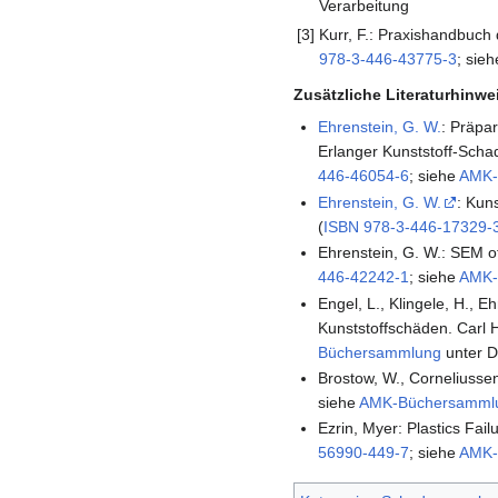
Verarbeitung
[3]
Kurr, F.: Praxishandbuch
978-3-446-43775-3
; sie
Zusätzliche Literaturhinw
Ehrenstein, G. W.
: Präpa
Erlanger Kunststoff-Sch
446-46054-6
; siehe
AMK-
Ehrenstein, G. W.
: Kun
(
ISBN 978-3-446-17329-
Ehrenstein, G. W.: SEM o
446-42242-1
; siehe
AMK-
Engel, L., Klingele, H.,
Kunststoffschäden. Carl 
Büchersammlung
unter D
Brostow, W., Corneliussen
siehe
AMK-Büchersamml
Ezrin, Myer: Plastics Fa
56990-449-7
; siehe
AMK-