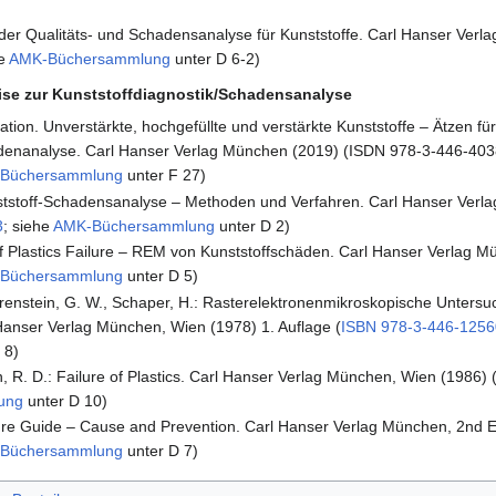
 der Qualitäts- und Schadensanalyse für Kunststoffe. Carl Hanser Verl
he
AMK-Büchersammlung
unter D 6-2)
eise zur Kunststoffdiagnostik/Schadensanalyse
ration. Unverstärkte, hochgefüllte und verstärkte Kunststoffe – Ätzen f
adenanalyse. Carl Hanser Verlag München (2019) (ISDN 978-3-446-40
Büchersammlung
unter F 27)
ststoff-Schadensanalyse – Methoden und Verfahren. Carl Hanser Verl
3
; siehe
AMK-Büchersammlung
unter D 2)
f Plastics Failure – REM von Kunststoffschäden. Carl Hanser Verlag M
Büchersammlung
unter D 5)
 Ehrenstein, G. W., Schaper, H.: Rasterelektronenmikroskopische Unter
Hanser Verlag München, Wien (1978) 1. Auflage (
ISBN 978-3-446-1256
 8)
, R. D.: Failure of Plastics. Carl Hanser Verlag München, Wien (1986) 
ung
unter D 10)
ilure Guide – Cause and Prevention. Carl Hanser Verlag München, 2nd Ed
Büchersammlung
unter D 7)