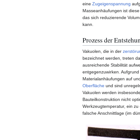
eine
Zugeigenspannung
aufg
Masseanhäufungen ist diese
das sich reduzierende Volum
kann.
Prozess der Entstehu
Vakuolen, die in der
zerstöru
bezeichnet werden, treten da
ausreichende Stabilität aufw
entgegenzuwirken. Aufgrund
Materialanhäufungen auf un
Oberfläche
und sind unregelm
Vakuolen werden insbesonde
Bauteilkonstruktion nicht op
Werkzeugtemperatur, ein zu g
falsche Anschnittlage (im dün