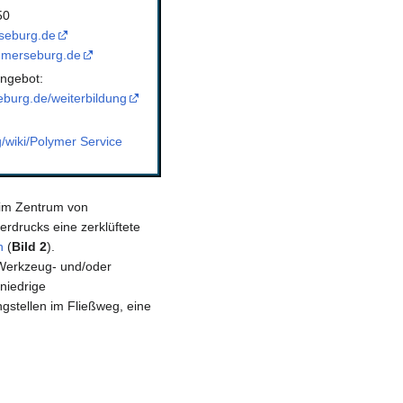
50
seburg.de
-merseburg.de
ngebot:
burg.de/weiterbildung
g/wiki/Polymer Service
im Zentrum von
erdrucks eine zerklüftete
n
(
Bild 2
).
 Werkzeug- und/oder
niedrige
gstellen im Fließweg, eine