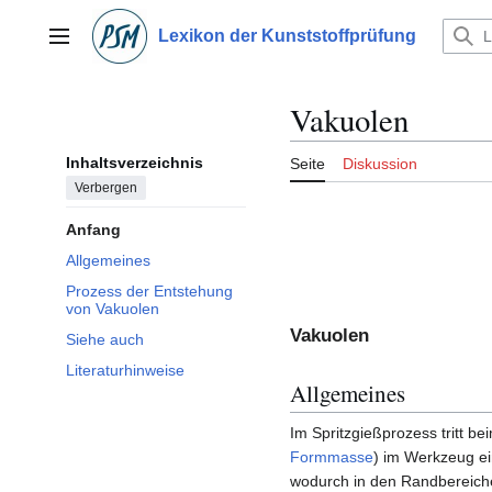
Zum
Inhalt
Lexikon der Kunststoffprüfung
Hauptmenü
springen
Vakuolen
Inhaltsverzeichnis
Seite
Diskussion
Verbergen
Anfang
Allgemeines
Prozess der Entstehung
von Vakuolen
Vakuolen
Siehe auch
Literaturhinweise
Allgemeines
Im Spritzgießprozess tritt be
Formmasse
) im Werkzeug ei
wodurch in den Randbereich