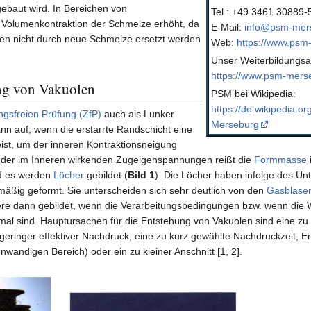
ebaut wird. In Bereichen von
Tel.: +49 3461 30889-
 Volumenkontraktion der Schmelze erhöht, da
E-Mail:
info@psm-mer
en nicht durch neue Schmelze ersetzt werden
Web:
https://www.psm
Unser Weiterbildungsa
https://www.psm-merse
ng von Vakuolen
PSM bei Wikipedia:
https://de.wikipedia.or
ngsfreien Prüfung (ZfP)
auch als Lunker
Merseburg
nn auf, wenn die erstarrte Randschicht eine
eist, um der inneren Kontraktionsneigung
 der im Inneren wirkenden Zugeigenspannungen reißt die
Formmasse
d es werden
Löcher
gebildet (
Bild 1
). Die Löcher haben infolge des Unt
äßig geformt. Sie unterscheiden sich sehr deutlich von den
Gasblase
re dann gebildet, wenn die Verarbeitungsbedingungen bzw. wenn die
timal sind. Hauptursachen für die Entstehung von Vakuolen sind eine zu 
eringer effektiver Nachdruck, eine zu kurz gewählte Nachdruckzeit, En
nwandigen Bereich) oder ein zu kleiner Anschnitt [1, 2].